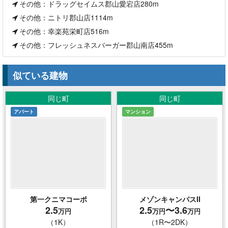
その他：ドラッグセイムス郡山愛宕店280m
その他：ニトリ郡山店1114m
その他：幸楽苑栄町店516m
その他：フレッシュネスバーガー郡山南店455m
似ている建物
同じ町
同じ町
アパート
マンション
第一クニマコーポ
メゾンキャンパスII
2.5
2.5
〜3.6
万円
万円
万円
（1K）
（1R〜2DK）