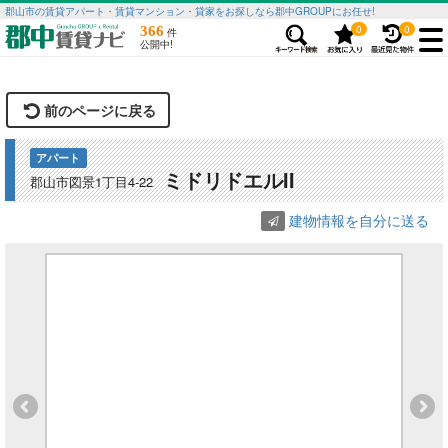
郡山市の賃貸アパート・賃貸マンション・貸家をお探しなら郡中GROUPにお任せ!
0
0
366
件
公開中!
前のページに戻る
アパート
ミドリドエルII
郡山市図景1丁目4-22
建物情報を自分に送る