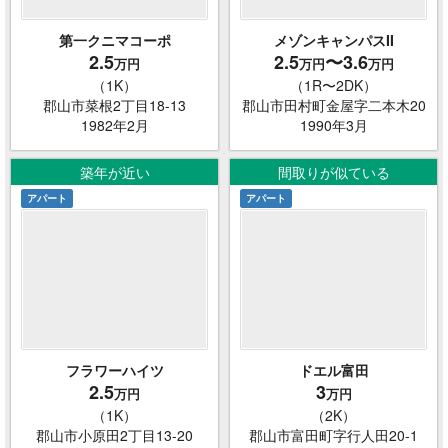
第一クニマコーポ
メゾンキャンパスII
2.5
2.5
〜3.6
万円
万円
万円
（1K）
（1R〜2DK）
郡山市菜根2丁目18-13
郡山市田村町金屋字二本木20
1982年2月
1990年3月
築年が近い
間取りが似ている
アパート
アパート
フラワーハイツ
ドエル富田
2.5
3
万円
万円
（1K）
（2K）
郡山市小原田2丁目13-20
郡山市富田町字行人田20-1