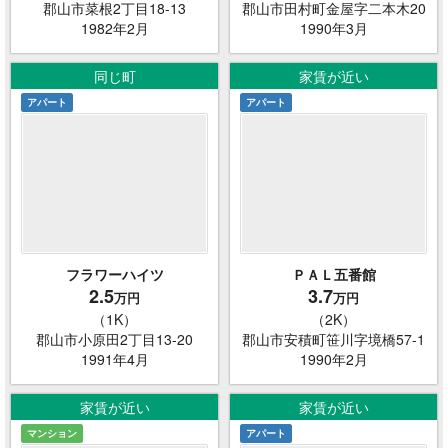
郡山市菜根2丁目18-13
郡山市田村町金屋字二本木20
1982年2月
1990年3月
同じ町
家賃が近い
アパート
アパート
フラワーハイツ
ＰＡＬ五番館
2.5
3.7
万円
万円
（1K）
（2K）
郡山市小原田2丁目13-20
郡山市安積町笹川字境橋57-1
1991年4月
1990年2月
家賃が近い
家賃が近い
マンション
アパート