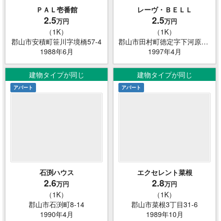
ＰＡＬ壱番館
レーヴ・ＢＥＬＬ
2.5
2.5
万円
万円
（1K）
（1K）
郡山市安積町笹川字境橋57-4
郡山市田村町徳定字下河原191
1988年6月
1997年4月
建物タイプが同じ
建物タイプが同じ
アパート
アパート
石渕ハウス
エクセレント菜根
2.6
2.8
万円
万円
（1K）
（1K）
郡山市石渕町8-14
郡山市菜根3丁目31-6
1990年4月
1989年10月