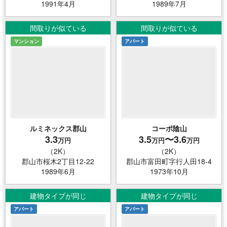
1991年4月
1989年7月
間取りが似ている
間取りが似ている
マンション
アパート
ルミネックス郡山
コーポ陰山
3.3
3.5
〜3.6
万円
万円
万円
（2K）
（2K）
郡山市桜木2丁目12-22
郡山市富田町字行人田18-4
1989年6月
1973年10月
建物タイプが同じ
建物タイプが同じ
アパート
アパート