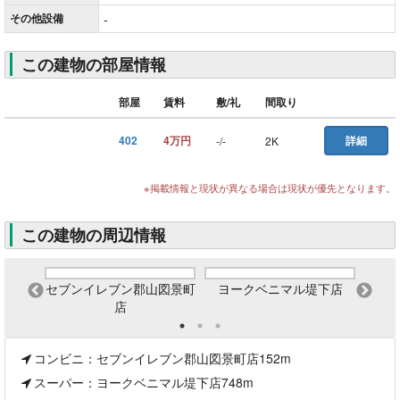
その他
設備
-
この建物の部屋情報
部屋
賃料
敷/礼
間取り
402
4万円
詳細
-
/
-
2K
※掲載情報と現状が異なる場合は現状が優先となります。
この建物の周辺情報
セブンイレブン郡山図景町
ヨークベニマル堤下店
ドラ
店
コンビニ：セブンイレブン郡山図景町店152m
スーパー：ヨークベニマル堤下店748m