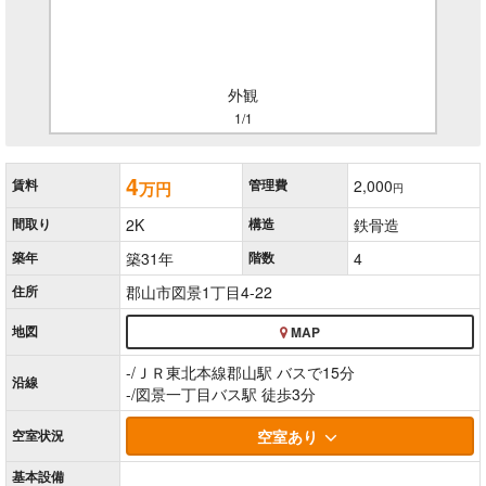
外観
1/1
4
賃料
管理費
2,000
万円
円
間取り
2K
構造
鉄骨造
築年
築31年
階数
4
住所
郡山市図景1丁目4-22
地図
MAP
-/ＪＲ東北本線郡山駅 バスで15分
沿線
-/図景一丁目バス駅 徒歩3分
空室
状況
空室あり
基本
設備