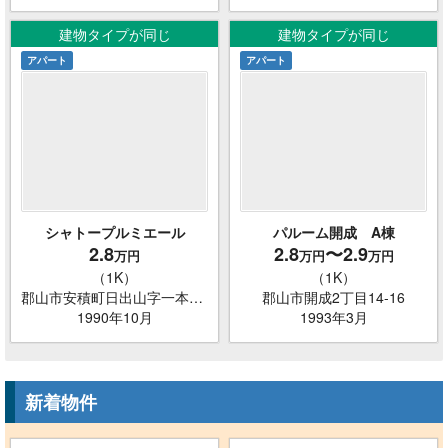
建物タイプが同じ
建物タイプが同じ
アパート
アパート
シャトープルミエール
パルーム開成 A棟
2.8
2.8
〜2.9
万円
万円
万円
（1K）
（1K）
郡山市安積町日出山字一本松138-2
郡山市開成2丁目14-16
1990年10月
1993年3月
新着物件