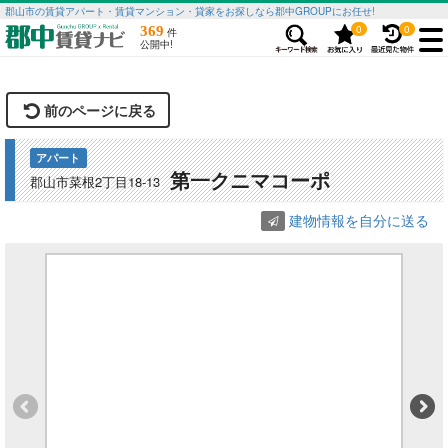
郡山市の賃貸アパート・賃貸マンション・貸家をお探しなら郡中GROUPにお任せ!
0
0
369
件
公開中!
前のページに戻る
アパート
第一クニマコーポ
郡山市菜根2丁目18-13
建物情報を自分に送る