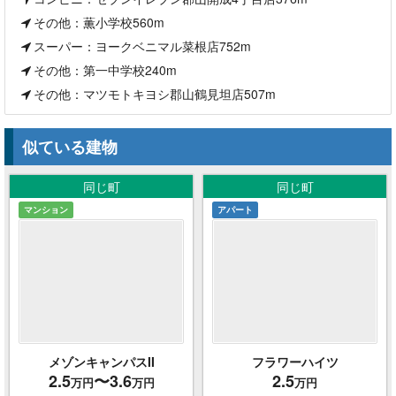
その他：薫小学校560m
スーパー：ヨークベニマル菜根店752m
その他：第一中学校240m
その他：マツモトキヨシ郡山鶴見坦店507m
似ている建物
同じ町
同じ町
マンション
アパート
メゾンキャンパスII
フラワーハイツ
2.5
〜3.6
2.5
万円
万円
万円