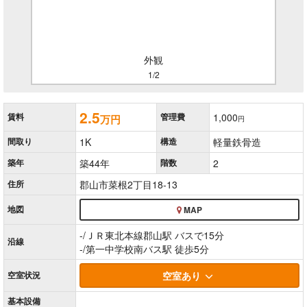
外観
1/2
2.5
賃料
管理費
1,000
万円
円
間取り
1K
構造
軽量鉄骨造
築年
築44年
階数
2
住所
郡山市菜根2丁目18-13
地図
MAP
-/ＪＲ東北本線郡山駅 バスで15分
沿線
-/第一中学校南バス駅 徒歩5分
空室
状況
空室あり
基本
設備