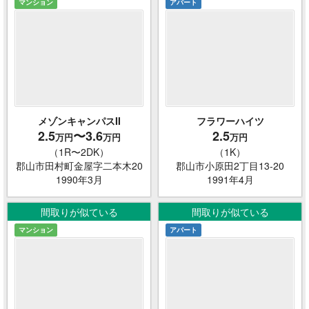
マンション
アパート
メゾンキャンパスII
フラワーハイツ
2.5
〜3.6
2.5
万円
万円
万円
（1R〜2DK）
（1K）
郡山市田村町金屋字二本木20
郡山市小原田2丁目13-20
1990年3月
1991年4月
間取りが似ている
間取りが似ている
マンション
アパート