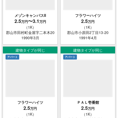
メゾンキャンパスII
フラワーハイツ
2.5
〜3.1
2.5
万円
万円
万円
（1K）
（1K）
郡山市田村町金屋字二本木20
郡山市小原田2丁目13-20
1990年3月
1991年4月
建物タイプが同じ
建物タイプが同じ
アパート
アパート
フラワーハイツ
ＰＡＬ壱番館
2.5
2.5
万円
万円
（1K）
（1K）