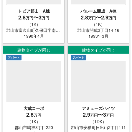
トピア郡山 A棟
パルーム開成 A棟
2.8
〜3
2.8
〜2.9
万円
万円
万円
万円
（1K）
（1K）
郡山市富久山町久保田字南田57-1
郡山市開成2丁目14-16
1990年4月
1993年3月
建物タイプが同じ
建物タイプが同じ
アパート
アパート
大成コーポ
アミューズハイツ
2.8
2.9
〜3
万円
万円
万円
（1K）
（1DK）
郡山市鳴神3丁目220
郡山市安積町日出山2丁目111