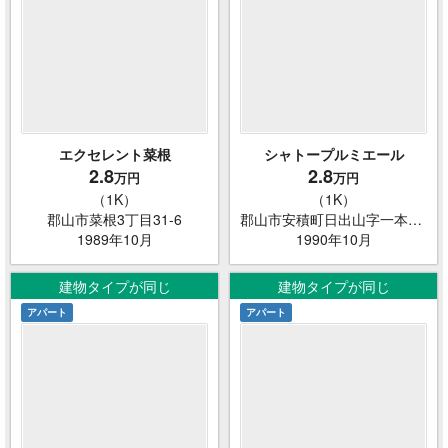
エクセレント菜根
シャトープルミエール
2.8
2.8
万円
万円
（1K）
（1K）
郡山市菜根3丁目31-6
郡山市安積町日出山字一本松138-2
1989年10月
1990年10月
建物タイプが同じ
建物タイプが同じ
アパート
アパート