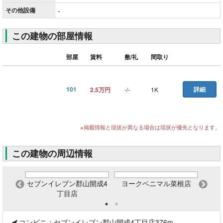
その他
設備
-
この建物の部屋情報
部屋
賃料
敷/礼
間取り
101
詳細
2.5万円
-
/
-
1K
※掲載情報と現状が異なる場合は現状が優先となります。
この建物の周辺情報
鶴見坦
セブンイレブン郡山開成4
ヨークベニマル菜根店
マツ
丁目店
コンビニ：セブンイレブン郡山開成4丁目店376m