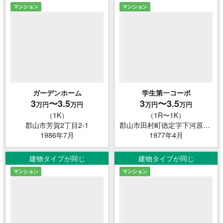
マンション
マンション
ガーデンホーム
学生第一コーポ
3
〜3.5
3
〜3.5
万円
万円
万円
万円
（1K）
（1R〜1K）
郡山市芳賀2丁目2-1
郡山市田村町徳定字下河原78-5
1986年7月
1977年4月
建物タイプが同じ
建物タイプが同じ
マンション
マンション