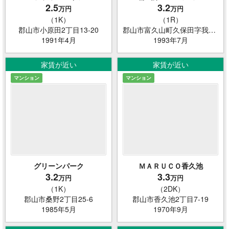
2.5
3.2
万円
万円
（1K）
（1R）
郡山市小原田2丁目13-20
郡山市富久山町久保田字我妻107-5
1991年4月
1993年7月
家賃が近い
家賃が近い
マンション
マンション
グリーンパーク
ＭＡＲＵＣＯ香久池
3.2
3.3
万円
万円
（1K）
（2DK）
郡山市桑野2丁目25-6
郡山市香久池2丁目7-19
1985年5月
1970年9月