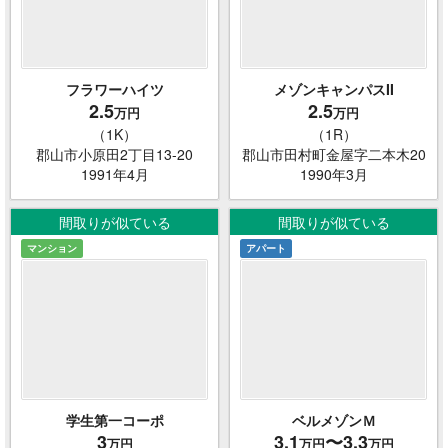
フラワーハイツ
メゾンキャンパスII
2.5
2.5
万円
万円
（1K）
（1R）
郡山市小原田2丁目13-20
郡山市田村町金屋字二本木20
1991年4月
1990年3月
間取りが似ている
間取りが似ている
マンション
アパート
学生第一コーポ
ベルメゾンＭ
3
3.1
〜3.3
万円
万円
万円