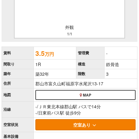
外観
1/1
3.5
賃料
管理費
-
万円
間取り
1R
構造
鉄骨造
築年
築32年
階数
3
住所
郡山市富久山町福原字水尾沢13-17
地図
MAP
-/ＪＲ東北本線郡山駅 バスで14分
沿線
-/日東前バス駅 徒歩9分
空室
状況
空室あり
基本
設備