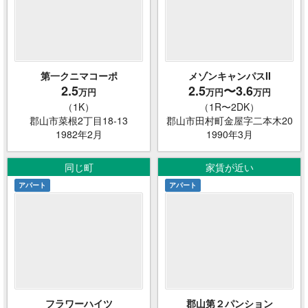
第一クニマコーポ
メゾンキャンパスII
2.5
2.5
〜3.6
万円
万円
万円
（1K）
（1R〜2DK）
郡山市菜根2丁目18-13
郡山市田村町金屋字二本木20
1982年2月
1990年3月
同じ町
家賃が近い
アパート
アパート
フラワーハイツ
郡山第２パンション