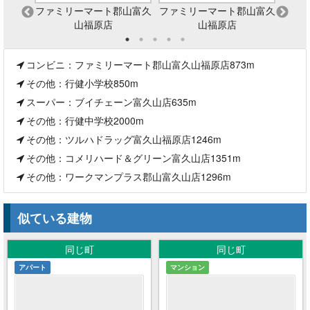
山富久
ファミリーマート郡山富久
ファミリーマート郡山富久
ブ
山福原店
山福原店
コンビニ：ファミリーマート郡山富久山福原店873m
その他：行健小学校850m
スーパー：ブイチェーン富久山店635m
その他：行健中学校2000m
その他：ツルハドラッグ富久山福原店1246m
その他：コメリハード＆グリーン富久山店1351m
その他：ワークマンプラス郡山富久山店1296m
似ている建物
同じ町
同じ町
アパート
マンション