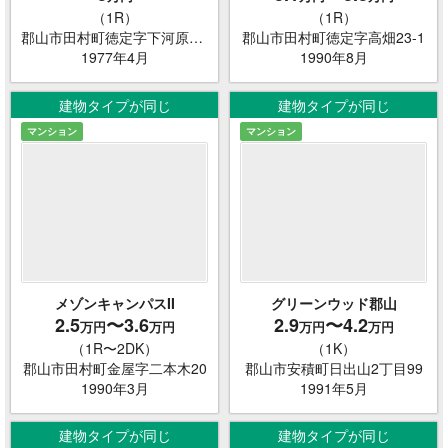
（1R）
（1R）
郡山市田村町徳定字下河原78-5
郡山市田村町徳定字高畑23-1
1977年4月
1990年8月
建物タイプが同じ
建物タイプが同じ
マンション
マンション
メゾンキャンパスII
グリーンウッド郡山
2.5
〜3.6
2.9
〜4.2
万円
万円
万円
万円
（1R〜2DK）
（1K）
郡山市田村町金屋字二本木20
郡山市安積町日出山2丁目99
1990年3月
1991年5月
建物タイプが同じ
建物タイプが同じ