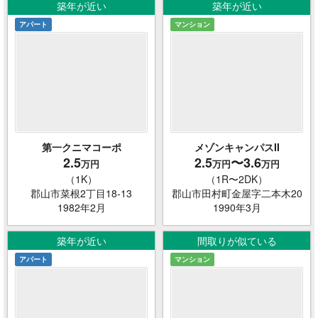
築年が近い
築年が近い
アパート
マンション
第一クニマコーポ
メゾンキャンパスII
2.5
2.5
〜3.6
万円
万円
万円
（1K）
（1R〜2DK）
郡山市菜根2丁目18-13
郡山市田村町金屋字二本木20
1982年2月
1990年3月
築年が近い
間取りが似ている
アパート
マンション