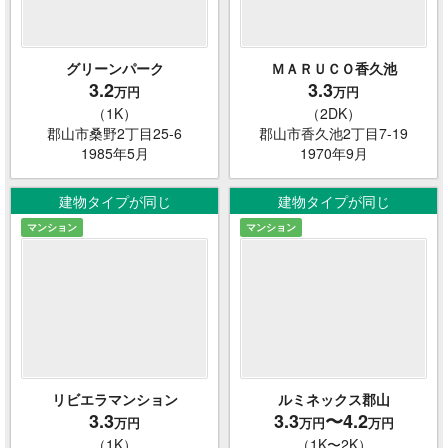
グリーンパーク
ＭＡＲＵＣＯ香久池
3.2
3.3
万円
万円
（1K）
（2DK）
郡山市桑野2丁目25-6
郡山市香久池2丁目7-19
1985年5月
1970年9月
建物タイプが同じ
建物タイプが同じ
マンション
マンション
リビエラマンション
ルミネックス郡山
3.3
3.3
〜4.2
万円
万円
万円
（1K）
（1K〜2K）