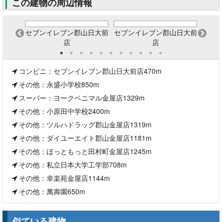
この建物の周辺情報
セブンイレブン郡山日大前
セブンイレブン郡山日大前
セブ
店
店
コンビニ：セブンイレブン郡山日大前店470m
その他：永盛小学校850m
スーパー：ヨークベニマル金屋店1329m
その他：小原田中学校2400m
その他：ツルハドラッグ郡山金屋店1319m
その他：ダイユーエイト郡山金屋店1181m
その他：ほっともっと田村町金屋店1245m
その他：私立日本大学工学部708m
その他：幸楽苑金屋店1144m
その他：萬壽園650m
似ている建物