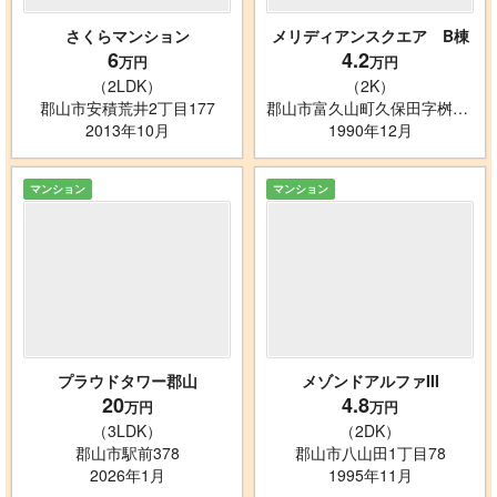
さくらマンション
メリディアンスクエア B棟
6
4.2
万円
万円
（2LDK）
（2K）
郡山市安積荒井2丁目177
郡山市富久山町久保田字桝形33-2
2013年10月
1990年12月
マンション
マンション
プラウドタワー郡山
メゾンドアルファIII
20
4.8
万円
万円
（3LDK）
（2DK）
郡山市駅前378
郡山市八山田1丁目78
2026年1月
1995年11月