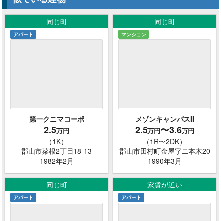
同じ町
同じ町
アパート
マンション
第一クニマコーポ
メゾンキャンパスII
2.5
2.5
〜3.6
万円
万円
万円
（1K）
（1R〜2DK）
郡山市菜根2丁目18-13
郡山市田村町金屋字二本木20
1982年2月
1990年3月
同じ町
家賃が近い
アパート
アパート