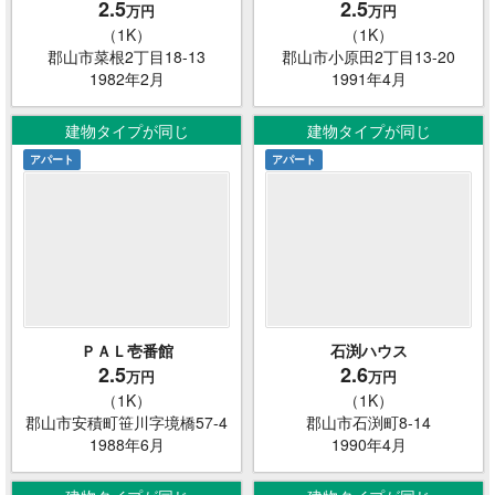
2.5
2.5
万円
万円
（1K）
（1K）
郡山市菜根2丁目18-13
郡山市小原田2丁目13-20
1982年2月
1991年4月
建物タイプが同じ
建物タイプが同じ
アパート
アパート
ＰＡＬ壱番館
石渕ハウス
2.5
2.6
万円
万円
（1K）
（1K）
郡山市安積町笹川字境橋57-4
郡山市石渕町8-14
1988年6月
1990年4月