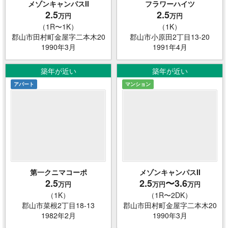
メゾンキャンパスII
フラワーハイツ
2.5
2.5
万円
万円
（1R〜1K）
（1K）
郡山市田村町金屋字二本木20
郡山市小原田2丁目13-20
1990年3月
1991年4月
築年が近い
築年が近い
アパート
マンション
第一クニマコーポ
メゾンキャンパスII
2.5
2.5
〜3.6
万円
万円
万円
（1K）
（1R〜2DK）
郡山市菜根2丁目18-13
郡山市田村町金屋字二本木20
1982年2月
1990年3月