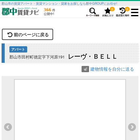
郡山市の賃貸アパート・賃貸マンション・貸家をお探しなら郡中GROUPにお任せ!
0
0
366
件
公開中!
前のページに戻る
アパート
レーヴ・ＢＥＬＬ
郡山市田村町徳定字下河原191
建物情報を自分に送る