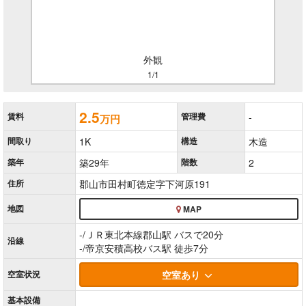
外観
1/1
2.5
賃料
管理費
-
万円
間取り
1K
構造
木造
築年
築29年
階数
2
住所
郡山市田村町徳定字下河原191
地図
MAP
-/ＪＲ東北本線郡山駅 バスで20分
沿線
-/帝京安積高校バス駅 徒歩7分
空室
状況
空室あり
基本
設備