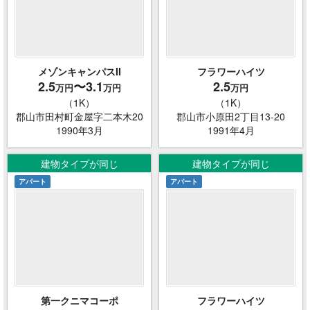
メゾンキャンパスII
フラワーハイツ
2.5
〜3.1
2.5
万円
万円
万円
（1K）
（1K）
郡山市田村町金屋字二本木20
郡山市小原田2丁目13-20
1990年3月
1991年4月
建物タイプが同じ
建物タイプが同じ
アパート
アパート
第一クニマコーポ
フラワーハイツ