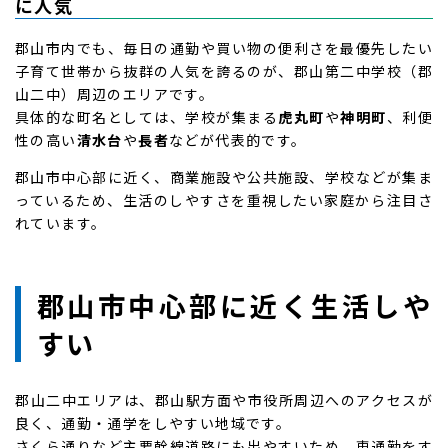
に人気
郡山市内でも、毎日の通勤や買い物の便利さを最優先したい
子育て世帯から抜群の人気を誇るのが、郡山第二中学校（郡
山二中）周辺のエリアです。
具体的な町名としては、学校が集まる
虎丸町
や
神明町
、利便
性の高い
清水台
や
長者
などが代表的です。
郡山市中心部に近く、商業施設や公共施設、学校などが集ま
っているため、生活のしやすさを重視したい家庭から注目さ
れています。
郡山市中心部に近く生活しや
すい
郡山二中エリアは、郡山駅方面や市役所周辺へのアクセスが
良く、通勤・通学をしやすい地域です。
さくら通りなど主要幹線道路にも出やすいため、車通勤をす